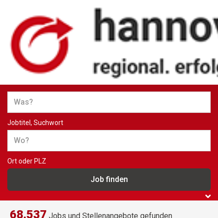
Jobs und Stellenangebote in
Hannover
Jobtitel, Suchwort
Ort oder PLZ
68.537
Jobs und Stellenangebote gefunden