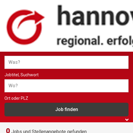
Jobs und Stellenangebote in
Hannover
Jobtitel, Suchwort
Ort oder PLZ
0
Jobs und Stellenangebote gefunden