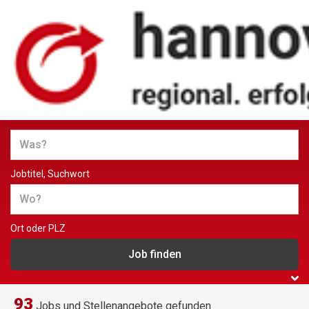
Jobs und Stellenangebote in
Hannover
Jobtitel, Suchwort
Ort oder PLZ
93
Jobs und Stellenangebote gefunden