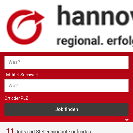
Jobs und Stellenangebote in
Hannover
Jobtitel, Suchwort
Ort oder PLZ
11
Jobs und Stellenangebote gefunden