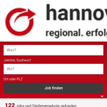
Jobs und Stellenangebote in
Hannover
Jobtitel, Suchwort
Ort oder PLZ
122
Jobs und Stellenangebote gefunden