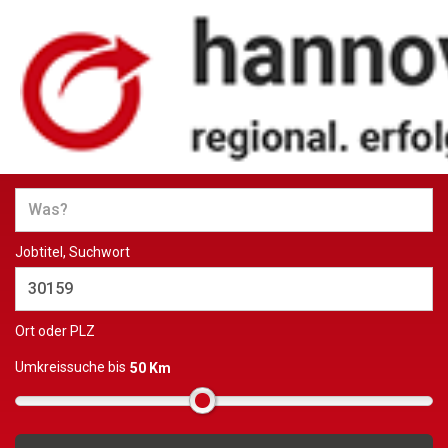
Jobs und Stellenangebote in
Hannover
Jobtitel, Suchwort
Ort oder PLZ
Umkreissuche bis
50 Km